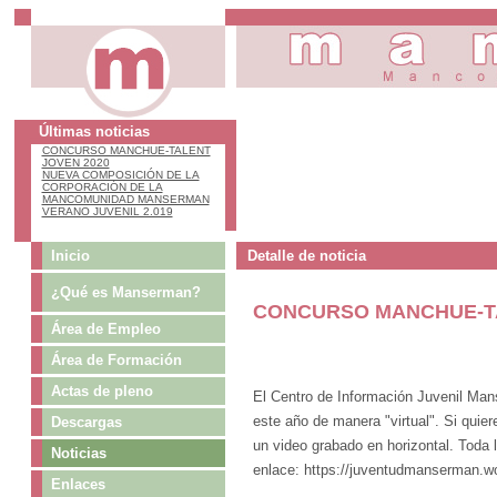
_
Últimas noticias
CONCURSO MANCHUE-TALENT
JOVEN 2020
NUEVA COMPOSICIÓN DE LA
CORPORACIÓN DE LA
MANCOMUNIDAD MANSERMAN
VERANO JUVENIL 2.019
Inicio
Detalle de noticia
¿Qué es Manserman?
CONCURSO MANCHUE-TA
Área de Empleo
Área de Formación
Actas de pleno
El Centro de Información Juvenil M
este año de manera "virtual". Si quie
Descargas
un video grabado en horizontal. Toda 
Noticias
enlace: https://juventudmanserman.wo
Enlaces